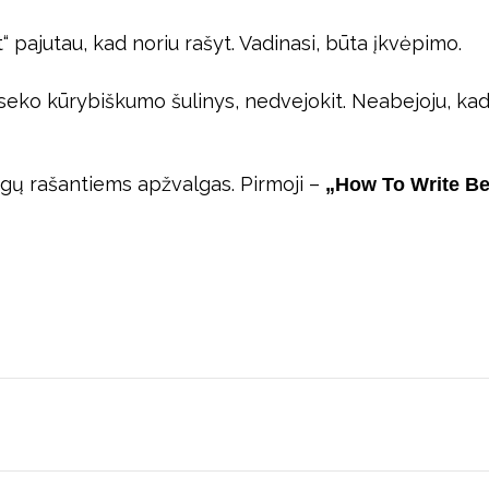
 pajutau, kad noriu rašyt. Vadinasi, būta įkvėpimo.
nuseko kūrybiškumo šulinys, nedvejokit. Neabejoju, ka
ygų rašantiems apžvalgas. Pirmoji –
„How To Write Be