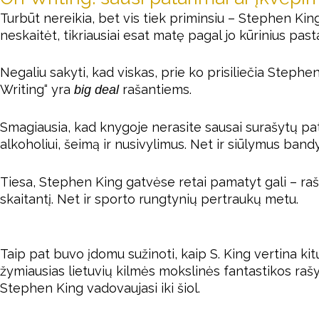
Turbūt nereikia, bet vis tiek priminsiu – Stephen Kin
neskaitėt, tikriausiai esat matę pagal jo kūrinius past
Negaliu sakyti, kad viskas, prie ko prisiliečia Stephen
Writing“ yra
rašantiems.
big deal
Smagiausia, kad knygoje nerasite sausai surašytų patar
alkoholiui, šeimą ir nusivylimus. Net ir siūlymus bandyt
Tiesa, Stephen King gatvėse retai pamatyt gali – raš
skaitantį. Net ir sporto rungtynių pertraukų metu.
Taip pat buvo įdomu sužinoti, kaip S. King vertina kit
žymiausias lietuvių kilmės mokslinės fantastikos rašy
Stephen King vadovaujasi iki šiol.