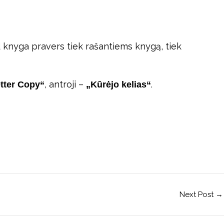
d knyga pravers tiek rašantiems knygą, tiek
, antroji –
.
tter Copy“
„Kūrėjo kelias“
Next Post
→