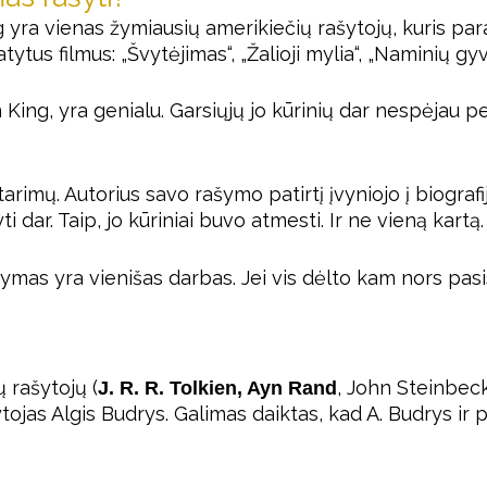
g yra vienas žymiausių amerikiečių rašytojų, kuris pa
atytus filmus: „Švytėjimas“, „Žalioji mylia“, „Naminių 
 King, yra genialu. Garsiųjų jo kūrinių dar nespėjau pe
imų. Autorius savo rašymo patirtį įvyniojo į biografiją
i dar. Taip, jo kūriniai buvo atmesti. Ir ne vieną kartą.
ymas yra vienišas darbas. Jei vis dėlto kam nors pasi
ų rašytojų (
, John Steinbeck 
J. R. R. Tolkien
,
Ayn Rand
tojas Algis Budrys. Galimas daiktas, kad A. Budrys ir