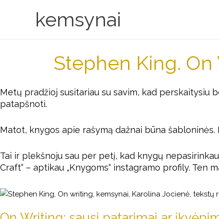
Skip
kemsynai
to
content
Stephen King. On W
Metų pradžioj susitariau su savim, kad perskaitysiu b
patapšnoti.
Matot, knygos apie rašymą dažnai būna šabloninės. I
Tai ir plekšnoju sau per petį, kad knygų nepasirink
Craft“ – aptikau
„Knygoms“
instagramo profily. Ten 
On Writing: sausi patarimai ar įkvėpim