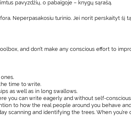
imtus pavyzdžių, o pabaigoje – knygų sąrašą.
ra. Neperpasakosiu turinio. Jei norit perskaityt šį tą 
olbox, and don’t make any conscious effort to improve
 ones.
the time to write.
sips as well as in long swallows.
here you can write eagerly and without self-consciou
ntion to how the real people around you behave and 
y scanning and identifying the trees. When you’re d