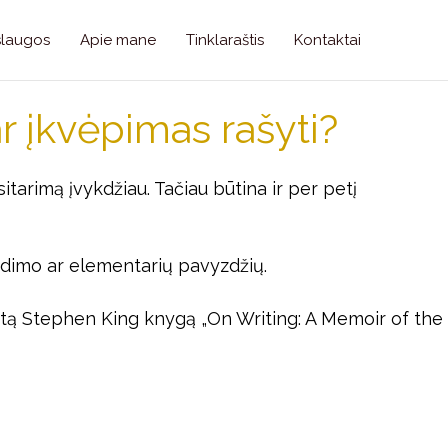
slaugos
Apie mane
Tinklaraštis
Kontaktai
r įkvėpimas rašyti?
tarimą įvykdžiau. Tačiau būtina ir per petį
ndimo ar elementarių pavyzdžių.
irtą Stephen King knygą „On Writing: A Memoir of the