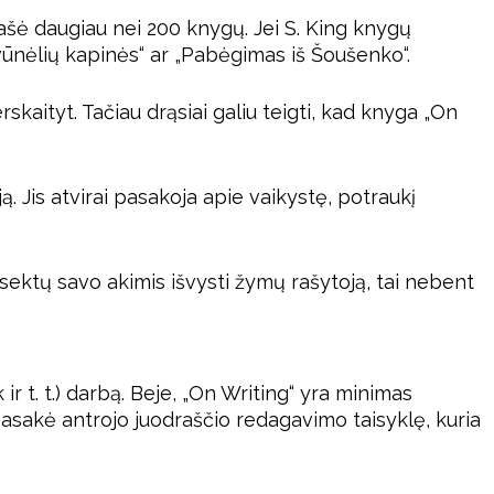
rašė daugiau nei 200 knygų. Jei S. King knygų
gyvūnėlių kapinės“ ar „Pabėgimas iš Šoušenko“.
rskaityt. Tačiau drąsiai galiu teigti, kad knyga „On
. Jis atvirai pasakoja apie vaikystę, potraukį
sektų savo akimis išvysti žymų rašytoją, tai nebent
ir t. t.) darbą. Beje, „On Writing“ yra minimas
 pasakė antrojo juodraščio redagavimo taisyklę, kuria