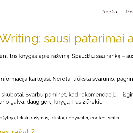
Pradžia
Pa
riting: sausi patarimai a
ent tris knygas apie rašymą. Spaudžiu sau ranką – susi
nformacija kartojasi. Neretai trūksta svarumo, pagri
au skubotai. Svarbu paminėt, kad rekomendaciją – išg
mano galva, daug gerų knygų.
Pasižiūrėkit
.
as rašyti?