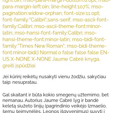
para-margin-left:0in; line-height:107%; mso-
pagination:widow-orphan; font-size:11.0pt;
font-family:"Calibri",sans-serif; mso-ascii-font-
family:Calibri; mso-ascii-theme-font:minor-
latin; mso-hansi-font-family:Calibri; mso-
hansi-theme-font:minor-latin; mso-bidi-font-
family:"Times New Roman"; mso-bidi-theme-
font:minor-bidi;}
Normal 0 false false false EN-
US X-NONE X-NONE
Jaume Cabré knyga,
greiti įspūdžiai
Jei kūrinį reikėtų nusakyti vienu žodžiu, sakyčiau
taip: nesupratau.
Gal skaitant ir būta kokio smegenų užtemimo, bet
nemanau. Autorius Jaume Cabré lyg ir bandė
keletą siužeto linijų (pagrindinio veikėjo Izmaelio,
šernų šeimynėlės, Leonos išgyvenimus) suvyti į