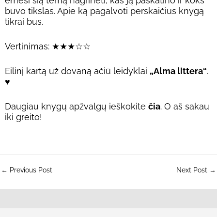
ėmėsi šią temą nagrinėti, kas ją paskatino ir koks
buvo tikslas. Apie ką pagalvoti perskaičius knygą
tikrai bus.
Vertinimas: ★★★☆☆
Eilinį kartą už dovaną ačiū leidyklai
„Alma littera“
.
♥
Daugiau knygų apžvalgų ieškokite
čia
. O aš sakau
iki greito!
←
Previous Post
Next Post
→