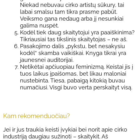
Niekad nebuvau cirko artistų sūkury, tai
labai smalsu tam tikra prasme pabūt.
Veiksmo gana nedaug arba jį nesunkiai
galima nuspėt.
Kodėl tiek daug skaitytojui yra paaiškinima?
Tikriausiai tas tikslinis skaitytojas – ne aš.
Pasakojimo dalis „pykstu, bet nesakysiu
kodėl“ skamba vaikiškai. Knyga tikrai yra
jaunesnei auditorijai.
Netikėtai apčiuopiau feminizmą. Keistai jis į
tuos laikus įpaišomas, bet likau maloniai
nustebinta. Tiesa, pabaigą kitokią buvau
numačiusi. Visgi buvo verta perskaityt visą.
Kam rekomenduočiau?
Jei ir jus traukia keisti įvykiai bei norit apie cirko
industriją daugiau sužinoti – skaitykit. Aš