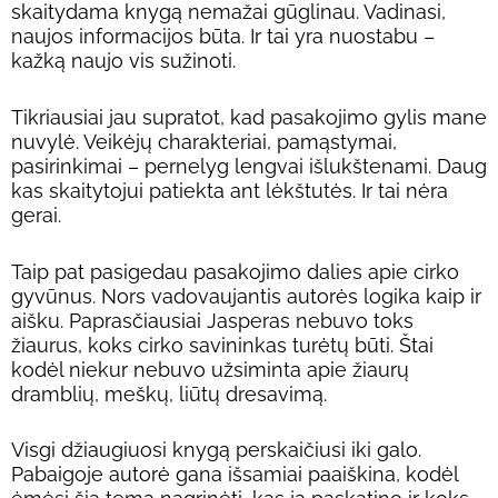
skaitydama knygą nemažai gūglinau. Vadinasi,
naujos informacijos būta. Ir tai yra nuostabu –
kažką naujo vis sužinoti.
Tikriausiai jau supratot, kad pasakojimo gylis mane
nuvylė. Veikėjų charakteriai, pamąstymai,
pasirinkimai – pernelyg lengvai išlukštenami. Daug
kas skaitytojui patiekta ant lėkštutės. Ir tai nėra
gerai.
Taip pat pasigedau pasakojimo dalies apie cirko
gyvūnus. Nors vadovaujantis autorės logika kaip ir
aišku. Paprasčiausiai Jasperas nebuvo toks
žiaurus, koks cirko savininkas turėtų būti. Štai
kodėl niekur nebuvo užsiminta apie žiaurų
dramblių, meškų, liūtų dresavimą.
Visgi džiaugiuosi knygą perskaičiusi iki galo.
Pabaigoje autorė gana išsamiai paaiškina, kodėl