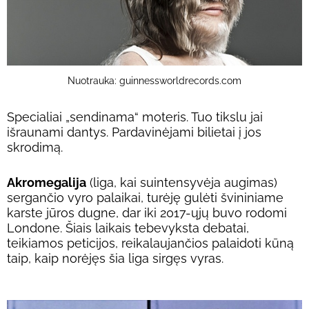
Nuotrauka: guinnessworldrecords.com
Specialiai „sendinama“ moteris. Tuo tikslu jai
išraunami dantys. Pardavinėjami bilietai į jos
skrodimą.
Akromegalija
(liga, kai suintensyvėja augimas)
sergančio vyro palaikai, turėję gulėti švininiame
karste jūros dugne, dar iki 2017-ųjų buvo rodomi
Londone. Šiais laikais tebevyksta debatai,
teikiamos peticijos, reikalaujančios palaidoti kūną
taip, kaip norėjęs šia liga sirgęs vyras.