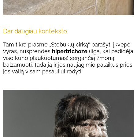
Dar daugiau konteksto
Tam tikra prasme „Stebuklų cirką“ parašyti įkvėpė
vyras, nusprendęs
hipertrichoze
(liga, kai padidėja
viso kūno plaukuotumas) sergančią žmoną
balzamuoti. Tada ją ir jos naujagimio palaikus prieš
jos valią visam pasauliui rodyti.