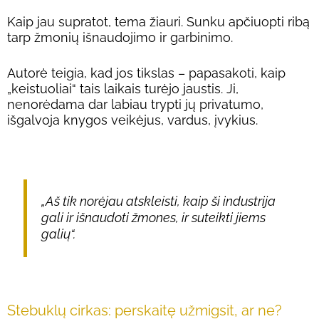
Kaip jau supratot, tema žiauri. Sunku apčiuopti ribą
tarp žmonių išnaudojimo ir garbinimo.
Autorė teigia, kad jos tikslas – papasakoti, kaip
„keistuoliai“ tais laikais turėjo jaustis. Ji,
nenorėdama dar labiau trypti jų privatumo,
išgalvoja knygos veikėjus, vardus, įvykius.
„Aš tik norėjau atskleisti, kaip ši industrija
gali ir išnaudoti žmones, ir suteikti jiems
galių“.
Stebuklų cirkas: perskaitę užmigsit, ar ne?