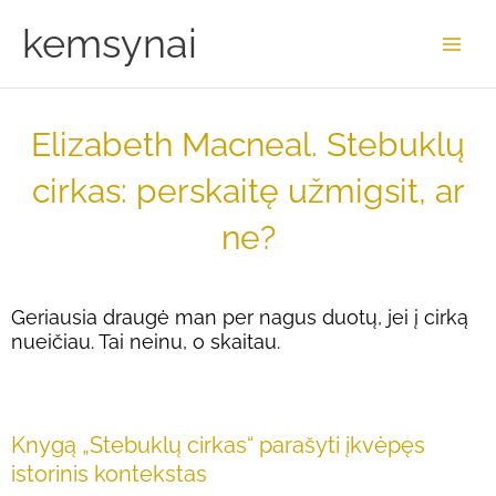
Skip
Main
kemsynai
to
Men
content
Elizabeth Macneal. Stebuklų
cirkas: perskaitę užmigsit, ar
ne?
Geriausia draugė man per nagus duotų, jei į cirką
nueičiau. Tai neinu, o skaitau.
Knygą „Stebuklų cirkas“ parašyti įkvėpęs
istorinis kontekstas