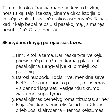
Tema – kitokia. Traukia mane tie keisti dalykai,
nors tu ką. Taip, į tekstą įpinama cirko istorija, o
veikėjus sukurti įkvėpė realios asmenybės. Tačiau
kad ir kaip bepakreipsiu šį pasakojimą, jis manęs
nesutraiškė. O taip norėjau!
Skaitydama knygą perėjau šias fazes:
Hm… Kitokia tema. Dar neskaityta. Veikėjų
priešistorė pamažu įvelkama į plaukiantį
pasakojimą. Lengvai įveikti pirmieji 100
puslapių.
Darosi nuobodu. Tobis ir vėl menkina save,
Nelė sužiba ir nenori to paleist, o Jasperas
vis dar nori išgarsėti. Pasigendu tikrumo,
žiaurumo, supurtymo.
Pasakojimas pernelyg romantizuotas, ar ne?
Nujaučiu, kad vienintelis šiaudas, už kurio
griebiuosi skaitydama – temos keistumas.