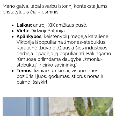
Mano galva, labai svarbu istorinį kontekstą jums
pristatyti. Jis čia – esminis.
Laikas:
antroji XIX amžiaus pusė.
Vieta:
Didžioji Britanija.
Aplinkybės:
keistenybių mėgėja karalienė
Viktorija išpopuliarina žmones-stebuklus.
Karalienė „buvo didžiausia šios industrijos
gerbėja ir padėjo ją populiarinti, Bakingamo
rūmuose priimdama daugybę „žmonių-
stebuklų“ ir cirko savininkų.“
Temos:
fiziniai sutrikimai, visuomenės
požiūris į juos, godumas, stiprus noras ir
baimė išsiskirti.